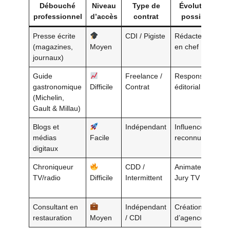
Débouché
Niveau
Type de
Évolution
professionnel
d’accès
contrat
possible
Presse écrite
CDI / Pigiste
Rédacteur
S
(magazines,
Moyen
en chef
é
journaux)
Guide
Freelance /
Responsable
A
gastronomique
Difficile
Contrat
éditorial
r
(Michelin,
Gault & Millau)
Blogs et
Indépendant
Influenceur
L
médias
Facile
reconnu
f
digitaux
Chroniqueur
CDD /
Animateur /
P
TV/radio
Difficile
Intermittent
Jury TV
e
m
Consultant en
Indépendant
Création
A
restauration
Moyen
/ CDI
d’agence
m