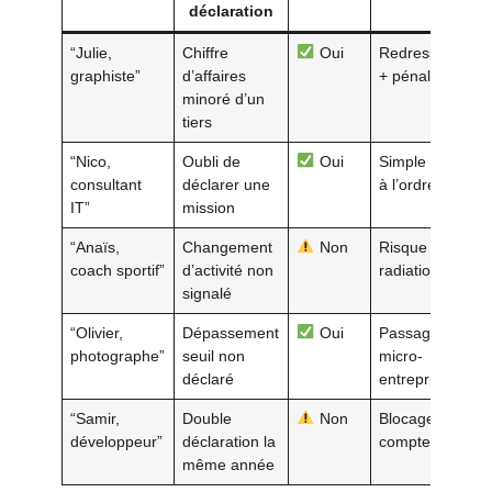
déclaration
“Julie,
Chiffre
Oui
Redressement
graphiste”
d’affaires
+ pénalités
minoré d’un
tiers
“Nico,
Oubli de
Oui
Simple rappel
consultant
déclarer une
à l’ordre
IT”
mission
“Anaïs,
Changement
Non
Risque de
coach sportif”
d’activité non
radiation
signalé
“Olivier,
Dépassement
Oui
Passage en
photographe”
seuil non
micro-
déclaré
entreprise
“Samir,
Double
Non
Blocage du
développeur”
déclaration la
compte
même année